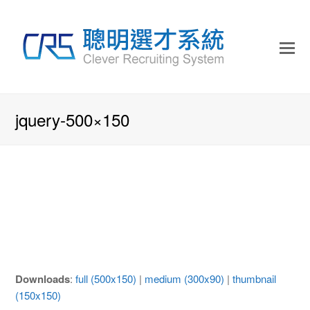
jquery-500×150
Downloads
:
full (500x150)
|
medium (300x90)
|
thumbnail
(150x150)